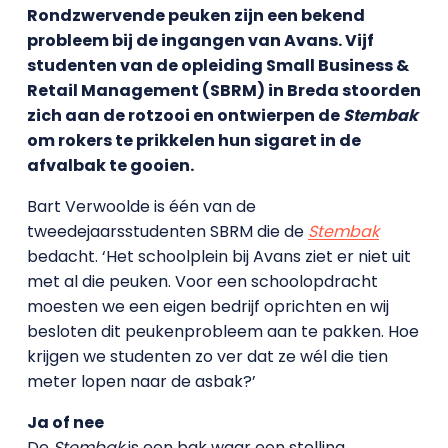
Rondzwervende peuken zijn een bekend
probleem bij de ingangen van Avans. Vijf
studenten van de opleiding Small Business &
Retail Management (SBRM) in Breda stoorden
zich aan de rotzooi en ontwierpen de
Stembak
om rokers te prikkelen hun sigaret in de
afvalbak te gooien.
Bart Verwoolde is één van de
tweedejaarsstudenten SBRM die de
Stembak
bedacht. ‘Het schoolplein bij Avans ziet er niet uit
met al die peuken. Voor een schoolopdracht
moesten we een eigen bedrijf oprichten en wij
besloten dit peukenprobleem aan te pakken. Hoe
krijgen we studenten zo ver dat ze wél die tien
meter lopen naar de asbak?’
Ja of nee
De
Stembak
is een bak waar een stelling