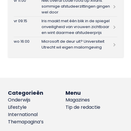
vr 11:00
Niet overal code rood op Avans:
sommige afstudeerzittingen gingen
wel door
vr 09:15
Iris maakt met één blik in de spiegel
onveiligheid van vrouwen zichtbaar
en wint daarmee afstudeerprijs
wo 16:00
Microsoft de deur uit? Universiteit
Utrecht wil eigen mailomgeving
Categorieën
Menu
Onderwijs
Magazines
Lifestyle
Tip de redactie
International
Themapagina’s