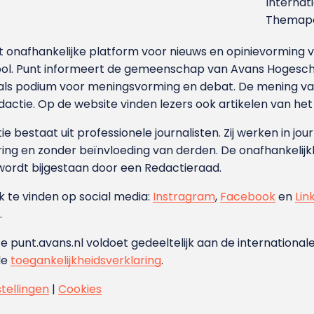
Internat
Themapa
et onafhankelijke platform voor nieuws en opinievormin
ool. Punt informeert de gemeenschap van Avans Hogesch
als podium voor meningsvorming en debat. De mening van 
dactie. Op de website vinden lezers ook artikelen van he
e bestaat uit professionele journalisten. Zij werken in jour
ing en zonder beïnvloeding van derden. De onafhankelijk
wordt bijgestaan door een Redactieraad.
ok te vinden op social media:
Instragram
,
Facebook
en
Lin
.
e punt.avans.nl voldoet gedeeltelijk aan de internationale
de
toegankelijkheidsverklaring
.
stellingen
|
Cookies