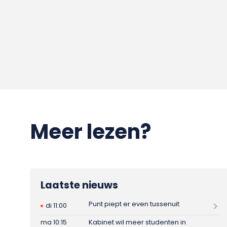
Meer lezen?
Laatste nieuws
Punt piept er even tussenuit
di 11:00
ma 10:15
Kabinet wil meer studenten in