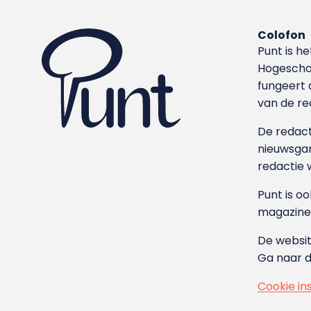
Colofon
Punt is h
Hoge­sch
fungeert 
van de re
De redacti
nieuwsgar
redactie 
Punt is o
magazine
De websit
Ga naar 
Cookie in