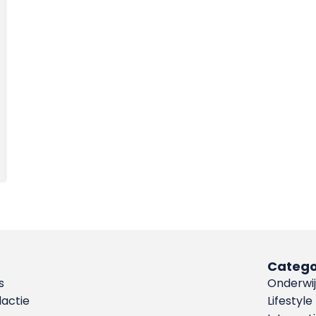
Catego
s
Onderwij
dactie
Lifestyle