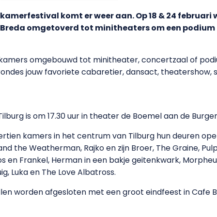
kamerfestival komt er weer aan. Op 18 & 24 februari
 Breda omgetoverd tot minitheaters om een podium 
ien kamers omgebouwd tot minitheater, concertzaal of podi
ondes jouw favoriete cabaretier, dansact, theatershow, sc
ilburg is om 17.30 uur in theater de Boemel aan de Burg
ertien kamers in het centrum van Tilburg hun deuren ope
ack and the Weatherman, Rajko en zijn Broer, The Graine, 
s en Frankel, Herman in een bakje geitenkwark, Morpheus,
ig, Luka en The Love Albatross.
len worden afgesloten met een groot eindfeest in Cafe Bo