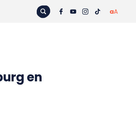
a
A
burg en