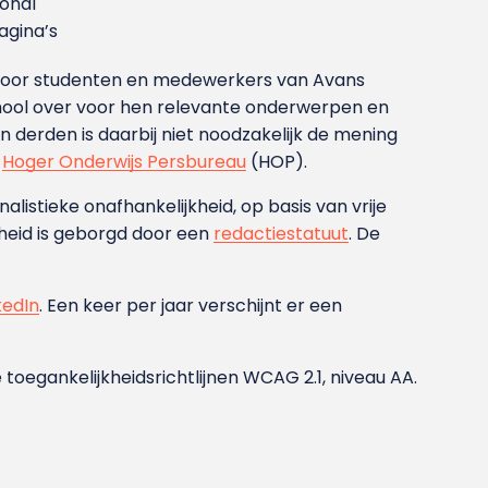
ional
gina’s
g voor studenten en medewerkers van Avans
ool over voor hen relevante onderwerpen en
derden is daarbij niet noodzakelijk de mening
t
Hoger Onderwijs Persbureau
(HOP).
nalistieke onafhankelijkheid, op basis van vrije
heid is geborgd door een
redactiestatuut
. De
kedIn
. Een keer per jaar verschijnt er een
 toegankelijkheidsrichtlijnen WCAG 2.1, niveau AA.