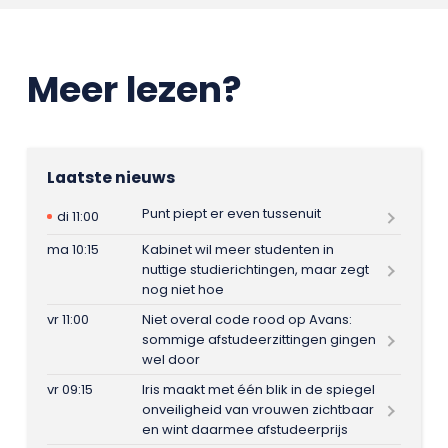
Meer lezen?
Laatste nieuws
Punt piept er even tussenuit
di 11:00
ma 10:15
Kabinet wil meer studenten in
nuttige studierichtingen, maar zegt
nog niet hoe
vr 11:00
Niet overal code rood op Avans:
sommige afstudeerzittingen gingen
wel door
vr 09:15
Iris maakt met één blik in de spiegel
onveiligheid van vrouwen zichtbaar
en wint daarmee afstudeerprijs