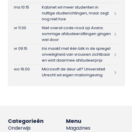
ma 10:15
Kabinet wil meer studenten in
nuttige studierichtingen, maar zegt
nog niet hoe
vr 11:00
Niet overal code rood op Avans:
sommige afstudeerzittingen gingen
wel door
vr 09:15
Iris maakt met één blik in de spiegel
onveiligheid van vrouwen zichtbaar
en wint daarmee afstudeerprijs
wo 16:00
Microsoft de deur uit? Universiteit
Utrecht wil eigen mailomgeving
Categorieën
Menu
Onderwijs
Magazines