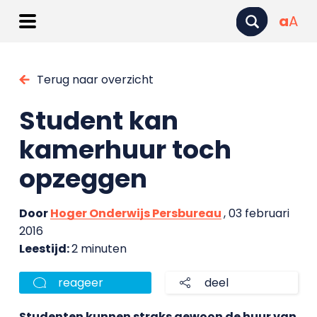
a
A
Terug naar overzicht
Student kan
kamerhuur toch
opzeggen
Door
Hoger Onderwijs Persbureau
, 03 februari
2016
Leestijd:
2 minuten
reageer
deel
Studenten kunnen straks gewoon de huur van