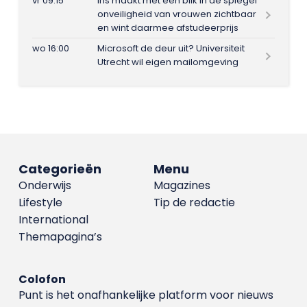
vr 09:15
Iris maakt met één blik in de spiegel
onveiligheid van vrouwen zichtbaar
en wint daarmee afstudeerprijs
wo 16:00
Microsoft de deur uit? Universiteit
Utrecht wil eigen mailomgeving
Categorieën
Menu
Onderwijs
Magazines
Lifestyle
Tip de redactie
International
Themapagina’s
Colofon
Punt is het onafhankelijke platform voor nieuws