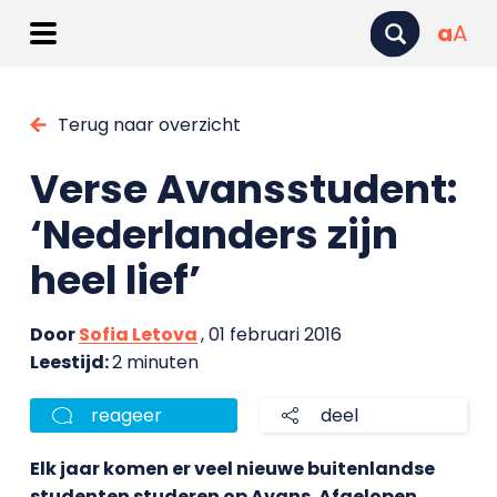
a
A
Terug naar overzicht
Verse Avansstudent:
‘Nederlanders zijn
heel lief’
Door
Sofia Letova
, 01 februari 2016
Leestijd:
2 minuten
reageer
deel
Elk jaar komen er veel nieuwe buitenlandse
studenten studeren op Avans. Afgelopen