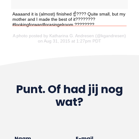
Aaaaand it is (almost) finished ☝????️ Quite small, but my
mother and I made the best of it????????
#lookingforwardforasingelroom ????????
A photo posted by Katharina G. Andresen (@kgandresen)
on Aug 31, 2015 at 1:27pm PDT
Punt. Of had jij nog
wat?
Naam
E-mail