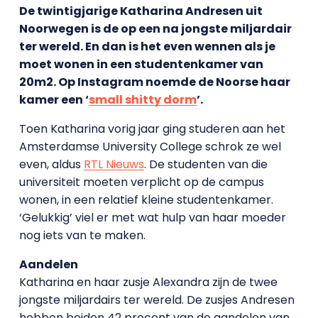
De twintigjarige Katharina Andresen uit
Noorwegen is de op een na jongste miljardair
ter wereld. En dan is het even wennen als je
moet wonen in een studentenkamer van
20m2. Op Instagram noemde de Noorse haar
kamer een ‘
small shitty dorm
’.
Toen Katharina vorig jaar ging studeren aan het
Amsterdamse University College schrok ze wel
even, aldus
RTL Nieuws
. De studenten van die
universiteit moeten verplicht op de campus
wonen, in een relatief kleine studentenkamer.
‘Gelukkig’ viel er met wat hulp van haar moeder
nog iets van te maken.
Aandelen
Katharina en haar zusje Alexandra zijn de twee
jongste miljardairs ter wereld. De zusjes Andresen
hebben beiden 42 procent van de aandelen van