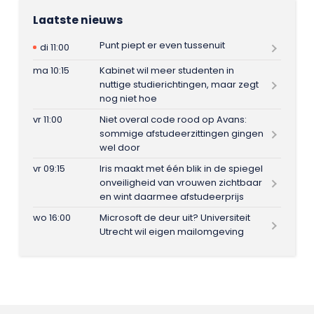
Laatste nieuws
Punt piept er even tussenuit
di 11:00
ma 10:15
Kabinet wil meer studenten in
nuttige studierichtingen, maar zegt
nog niet hoe
vr 11:00
Niet overal code rood op Avans:
sommige afstudeerzittingen gingen
wel door
vr 09:15
Iris maakt met één blik in de spiegel
onveiligheid van vrouwen zichtbaar
en wint daarmee afstudeerprijs
wo 16:00
Microsoft de deur uit? Universiteit
Utrecht wil eigen mailomgeving