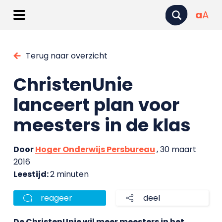
a
A
Terug naar overzicht
ChristenUnie
lanceert plan voor
meesters in de klas
Door
Hoger Onderwijs Persbureau
, 30 maart
2016
Leestijd:
2 minuten
reageer
deel
De ChristenUnie wil meer meesters in het