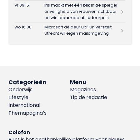
vr 09:15
Iris maakt met één blik in de spiegel
onveiligheid van vrouwen zichtbaar
en wint daarmee afstudeerprijs
wo 16:00
Microsoft de deur uit? Universiteit
Utrecht wil eigen mailomgeving
Categorieën
Menu
Onderwijs
Magazines
Lifestyle
Tip de redactie
International
Themapagina’s
Colofon
Punt is het onafhankelijke platform voor nieuws