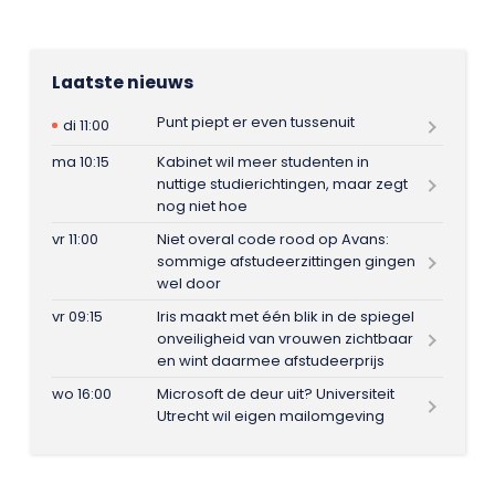
Laatste nieuws
Punt piept er even tussenuit
di 11:00
ma 10:15
Kabinet wil meer studenten in
nuttige studierichtingen, maar zegt
nog niet hoe
vr 11:00
Niet overal code rood op Avans:
sommige afstudeerzittingen gingen
wel door
vr 09:15
Iris maakt met één blik in de spiegel
onveiligheid van vrouwen zichtbaar
en wint daarmee afstudeerprijs
wo 16:00
Microsoft de deur uit? Universiteit
Utrecht wil eigen mailomgeving