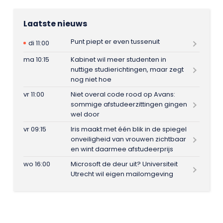
Laatste nieuws
Punt piept er even tussenuit
di 11:00
ma 10:15
Kabinet wil meer studenten in
nuttige studierichtingen, maar zegt
nog niet hoe
vr 11:00
Niet overal code rood op Avans:
sommige afstudeerzittingen gingen
wel door
vr 09:15
Iris maakt met één blik in de spiegel
onveiligheid van vrouwen zichtbaar
en wint daarmee afstudeerprijs
wo 16:00
Microsoft de deur uit? Universiteit
Utrecht wil eigen mailomgeving