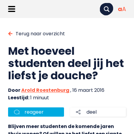
a
A
Terug naar overzicht
Met hoeveel
studenten deel jij het
liefst je douche?
Door
Arold Roestenburg
, 16 maart 2016
Leestijd:
1 minuut
reageer
deel
Blijven meer studenten de komende jaren
thuis wonen? Of willen ze het liefst een riante