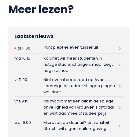
Meer lezen?
Laatste nieuws
Punt piept er even tussenuit
di 11:00
ma 10:15
Kabinet wil meer studenten in
nuttige studierichtingen, maar zegt
nog niet hoe
vr 11:00
Niet overal code rood op Avans:
sommige afstudeerzittingen gingen
wel door
vr 09:15
Iris maakt met één blik in de spiegel
onveiligheid van vrouwen zichtbaar
en wint daarmee afstudeerprijs
wo 16:00
Microsoft de deur uit? Universiteit
Utrecht wil eigen mailomgeving