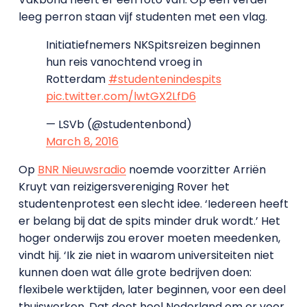
leeg perron staan vijf studenten met een vlag.
Initiatiefnemers NKSpitsreizen beginnen
hun reis vanochtend vroeg in
Rotterdam
#studentenindespits
pic.twitter.com/lwtGX2LfD6
— LSVb (@studentenbond)
March 8, 2016
Op
BNR Nieuwsradio
noemde voorzitter Arriën
Kruyt van reizigersvereniging Rover het
studentenprotest een slecht idee. ‘Iedereen heeft
er belang bij dat de spits minder druk wordt.’ Het
hoger onderwijs zou erover moeten meedenken,
vindt hij. ‘Ik zie niet in waarom universiteiten niet
kunnen doen wat álle grote bedrijven doen:
flexibele werktijden, later beginnen, voor een deel
thuiswerken. Dat doet heel Nederland om er voor