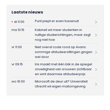
Laatste nieuws
Punt piept er even tussenuit
di 11:00
ma 10:15
Kabinet wil meer studenten in
nuttige studierichtingen, maar zegt
nog niet hoe
vr 11:00
Niet overal code rood op Avans:
sommige afstudeerzittingen gingen
wel door
vr 09:15
Iris maakt met één blik in de spiegel
onveiligheid van vrouwen zichtbaar
en wint daarmee afstudeerprijs
wo 16:00
Microsoft de deur uit? Universiteit
Utrecht wil eigen mailomgeving