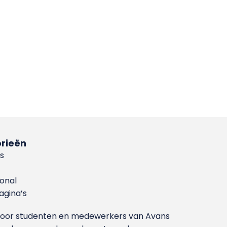
rieën
s
ional
gina’s
g voor studenten en medewerkers van Avans