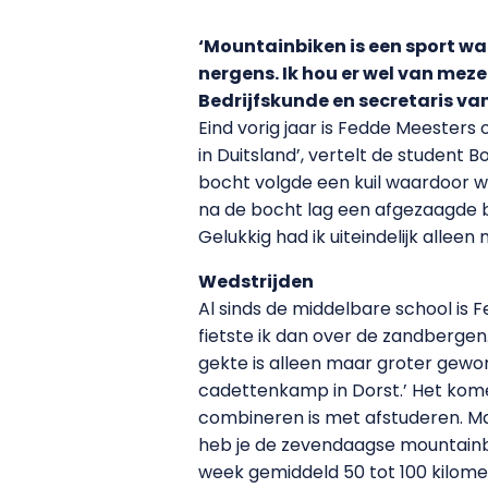
‘Mountainbiken is een sport waa
nergens. Ik hou er wel van mez
Bedrijfskunde en secretaris va
Eind vorig jaar is Fedde Meester
in Duitsland’, vertelt de student 
bocht volgde een kuil waardoor we 
na de bocht lag een afgezaagde b
Gelukkig had ik uiteindelijk alleen 
Wedstrijden
Al sinds de middelbare school is
fietste ik dan over de zandberge
gekte is alleen maar groter geworde
cadettenkamp in Dorst.’ Het komend
combineren is met afstuderen. Ma
heb je de zevendaagse mountainbik
week gemiddeld 50 tot 100 kilomet