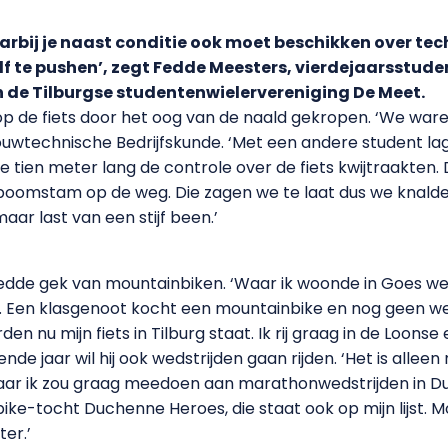
rbij je naast conditie ook moet beschikken over techn
elf te pushen’, zegt Fedde Meesters, vierdejaarsstu
n de Tilburgse studentenwielervereniging De Meet.
s op de fiets door het oog van de naald gekropen. ‘We 
Bouwtechnische Bedrijfskunde. ‘Met een andere student lag
tien meter lang de controle over de fiets kwijtraakten. D
oomstam op de weg. Die zagen we te laat dus we knalden
maar last van een stijf been.’
 Fedde gek van mountainbiken. ‘Waar ik woonde in Goes 
n. Een klasgenoot kocht een mountainbike en nog geen wee
n nu mijn fiets in Tilburg staat. Ik rij graag in de Loonse
e jaar wil hij ook wedstrijden gaan rijden. ‘Het is allee
ar ik zou graag meedoen aan marathonwedstrijden in Duit
e-tocht Duchenne Heroes, die staat ook op mijn lijst. Mo
er.’