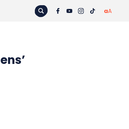
a
A
gens’