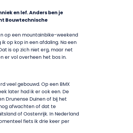
iek en lef. Anders ben je
dent Bouwtechnische
waren op een mountainbike-weekend
 ik op kop in een afdaling. Na een
at is op zich niet erg, maar net
 er vol overheen het bos in.
werd veel gebouwd. Op een BMX
k later had ik er ook een. De
 en Drunense Duinen of bij het
n nog afwachten of dat te
sland of Oostenrijk. In Nederland
menteel fiets ik drie keer per