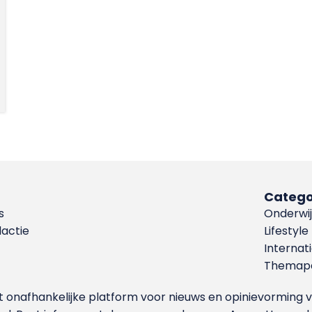
Catego
s
Onderwij
dactie
Lifestyle
Internat
Themapa
et onafhankelijke platform voor nieuws en opinievormin