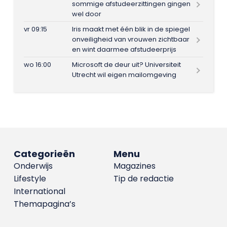
sommige afstudeerzittingen gingen
wel door
vr 09:15
Iris maakt met één blik in de spiegel
onveiligheid van vrouwen zichtbaar
en wint daarmee afstudeerprijs
wo 16:00
Microsoft de deur uit? Universiteit
Utrecht wil eigen mailomgeving
Categorieën
Menu
Onderwijs
Magazines
Lifestyle
Tip de redactie
International
Themapagina’s