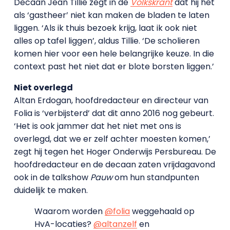
Decaan Jean Tillie zegt in de
Volkskrant
dat hij het
als ‘gastheer’ niet kan maken de bladen te laten
liggen. ‘Als ik thuis bezoek krijg, laat ik ook niet
alles op tafel liggen’, aldus Tillie. ‘De scholieren
komen hier voor een hele belangrijke keuze. In die
context past het niet dat er blote borsten liggen.’
Niet overlegd
Altan Erdogan, hoofdredacteur en directeur van
Folia is ‘verbijsterd’ dat dit anno 2016 nog gebeurt.
‘Het is ook jammer dat het niet met ons is
overlegd, dat we er zelf achter moesten komen,’
zegt hij tegen het Hoger Onderwijs Persbureau. De
hoofdredacteur en de decaan zaten vrijdagavond
ook in de talkshow
Pauw
om hun standpunten
duidelijk te maken.
Waarom worden
@folia
weggehaald op
HvA-locaties?
@altanzelf
en