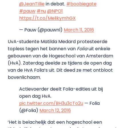
@JeanTillie
in debat.
#boobiegate
#pauw
#nu
@NPO1
https://t.co/MelikymhGX
— Pauw (@pauwnl)
March 11, 2016
UvA-studente Matilda Medard protesteerde
topless tegen het bannen van
Folia
uit enkele
gebouwen van de Hogeschool van Amsterdam
(HvA). Zaterdag deelde ze tijdens de open dag
van de HvA Folia’s uit. Dit deed ze met ontbloot
bovenlichaam.
Actievoerder deelt Folia-edities uit bij
open dag HvA.
pic.twitter.com/BH3u3cTo2u
— Folia
(@Folia)
March 12, 2016
‘Het is belachelijk dat een hogeschool een