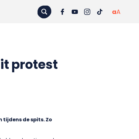
a
A
it protest
ijdens de spits. Zo