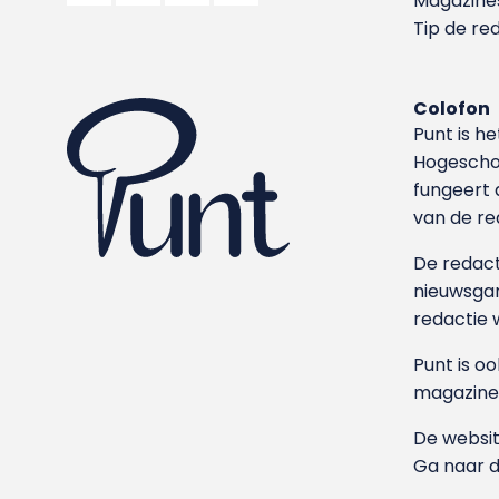
Magazine
Tip de re
Colofon
Punt is h
Hoge­sch
fungeert 
van de re
De redacti
nieuwsgar
redactie 
Punt is o
magazine
De websit
Ga naar 