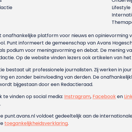
s
Onderwij
dactie
Lifestyle
Internat
Themapa
et onafhankelijke platform voor nieuws en opinievormin
ool. Punt informeert de gemeenschap van Avans Hogesch
als podium voor meningsvorming en debat. De mening van 
dactie. Op de website vinden lezers ook artikelen van he
e bestaat uit professionele journalisten. Zij werken in jour
ing en zonder beïnvloeding van derden. De onafhankelijk
wordt bijgestaan door een Redactieraad.
ok te vinden op social media:
Instragram
,
Facebook
en
Lin
.
e punt.avans.nl voldoet gedeeltelijk aan de internationale
de
toegankelijkheidsverklaring
.