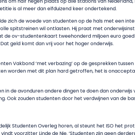
gens om half negen plaats op alle stations van Nederland
etitie is al meer dan elfduizend keer ondertekend.
de zich de woede van studenten op de hals met een inte
rvolle spitstreinen wil ontlasten. Hij praat met onderwijsi
t de ov-studentenkaart tweehonderd miljoen euro goed
 Dat geld komt dan vrij voor het hoger onderwijs.
enten Vakbond ‘met verbazing’ op de gesprekken tussen d
ten worden met dit plan hard getroffen, het is onaccepta
 in de avonduren andere dingen te doen dan onderwijs vo
ng. Ook zouden studenten door het verdwijnen van de ba
delijk Studenten Overleg horen, al steunt het ISO het pro
 vindt voorzitter Linde de Nie. ‘Studenten zijn geen derder