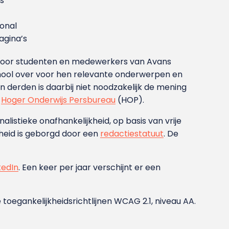
s
ional
gina’s
g voor studenten en medewerkers van Avans
ool over voor hen relevante onderwerpen en
derden is daarbij niet noodzakelijk de mening
t
Hoger Onderwijs Persbureau
(HOP).
nalistieke onafhankelijkheid, op basis van vrije
heid is geborgd door een
redactiestatuut
. De
kedIn
. Een keer per jaar verschijnt er een
 toegankelijkheidsrichtlijnen WCAG 2.1, niveau AA.