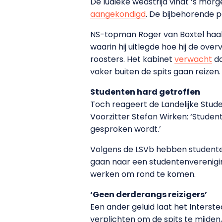
De ludieke wedstrijd vindt ’s mor
aangekondigd
. De bijbehorende p
NS-topman Roger van Boxtel haal
waarin hij uitlegde hoe hij de ove
roosters. Het kabinet
verwacht
da
vaker buiten de spits gaan reizen.
Studenten hard getroffen
Toch reageert de Landelijke Stud
Voorzitter Stefan Wirken: ‘Studen
gesproken wordt.’
Volgens de LSVb hebben studenten
gaan naar een studentenverenigi
werken om rond te komen.
‘Geen derderangs reizigers’
Een ander geluid laat het Interste
verplichten om de spits te mijden,