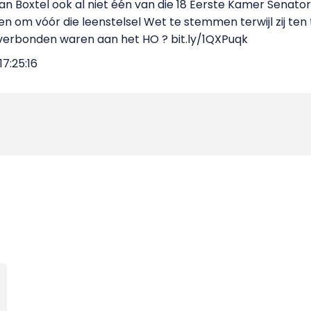
n Boxtel ook al niet één van die 18 Eerste Kamer Senatore
n om vóór die leenstelsel Wet te stemmen terwijl zij ten
 verbonden waren aan het HO ? bit.ly/1QXPuqk
7:25:16