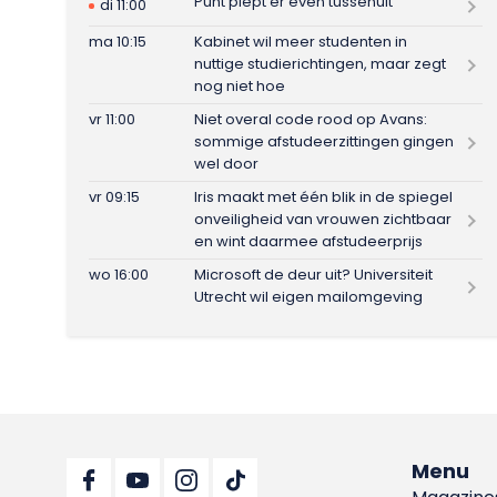
Punt piept er even tussenuit
di 11:00
ma 10:15
Kabinet wil meer studenten in
nuttige studierichtingen, maar zegt
nog niet hoe
vr 11:00
Niet overal code rood op Avans:
sommige afstudeerzittingen gingen
wel door
vr 09:15
Iris maakt met één blik in de spiegel
onveiligheid van vrouwen zichtbaar
en wint daarmee afstudeerprijs
wo 16:00
Microsoft de deur uit? Universiteit
Utrecht wil eigen mailomgeving
Menu