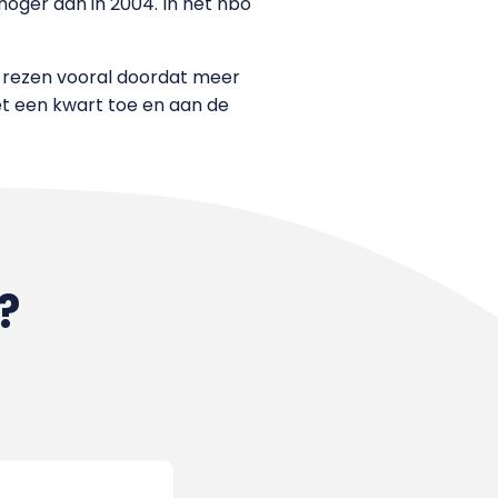
hoger dan in 2004. In het hbo
n rezen vooral doordat meer
et een kwart toe en aan de
?