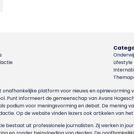
Catego
s
Onderwij
dactie
Lifestyle
Internat
Themapa
et onafhankelijke platform voor nieuws en opinievormin
ool. Punt informeert de gemeenschap van Avans Hogesch
als podium voor meningsvorming en debat. De mening van 
dactie. Op de website vinden lezers ook artikelen van he
e bestaat uit professionele journalisten. Zij werken in jour
ing en zonder beïnvloeding van derden. De onafhankelijk