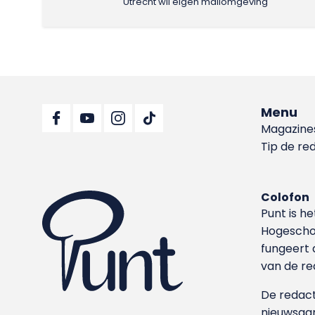
Utrecht wil eigen mailomgeving
Menu
Magazine
Tip de re
Colofon
Punt is h
Hoge­sch
fungeert 
van de re
De redacti
nieuwsgar