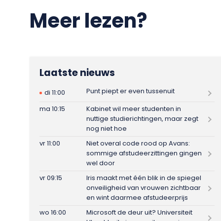
Meer lezen?
Laatste nieuws
Punt piept er even tussenuit
di 11:00
ma 10:15
Kabinet wil meer studenten in
nuttige studierichtingen, maar zegt
nog niet hoe
vr 11:00
Niet overal code rood op Avans:
sommige afstudeerzittingen gingen
wel door
vr 09:15
Iris maakt met één blik in de spiegel
onveiligheid van vrouwen zichtbaar
en wint daarmee afstudeerprijs
wo 16:00
Microsoft de deur uit? Universiteit