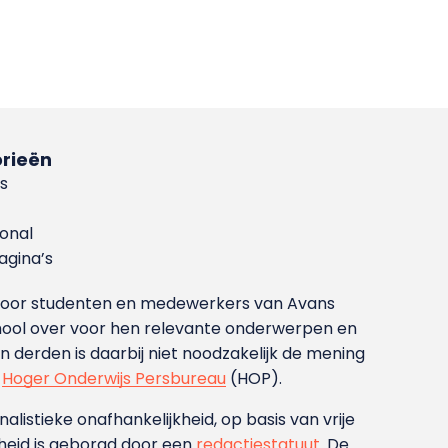
rieën
s
ional
gina’s
g voor studenten en medewerkers van Avans
ool over voor hen relevante onderwerpen en
derden is daarbij niet noodzakelijk de mening
t
Hoger Onderwijs Persbureau
(HOP).
nalistieke onafhankelijkheid, op basis van vrije
heid is geborgd door een
redactiestatuut
. De