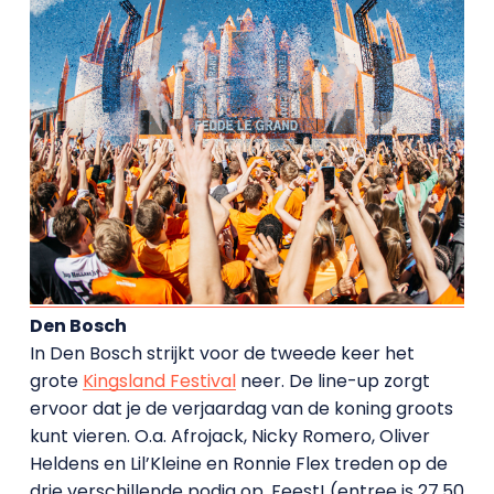
Den Bosch
In Den Bosch strijkt voor de tweede keer het
grote
Kingsland Festival
neer. De line-up zorgt
ervoor dat je de verjaardag van de koning groots
kunt vieren. O.a. Afrojack, Nicky Romero, Oliver
Heldens en Lil’Kleine en Ronnie Flex treden op de
drie verschillende podia op. Feest! (entree is 27,50