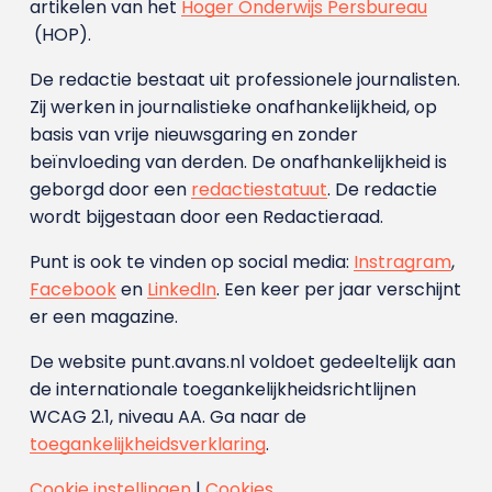
artikelen van het
Hoger Onderwijs Persbureau
(HOP).
De redactie bestaat uit professionele journalisten.
Zij werken in journalistieke onafhankelijkheid, op
basis van vrije nieuwsgaring en zonder
beïnvloeding van derden. De onafhankelijkheid is
geborgd door een
redactiestatuut
. De redactie
wordt bijgestaan door een Redactieraad.
Punt is ook te vinden op social media:
Instragram
,
Facebook
en
LinkedIn
. Een keer per jaar verschijnt
er een magazine.
De website punt.avans.nl voldoet gedeeltelijk aan
de internationale toegankelijkheidsrichtlijnen
WCAG 2.1, niveau AA. Ga naar de
toegankelijkheidsverklaring
.
Cookie instellingen
|
Cookies