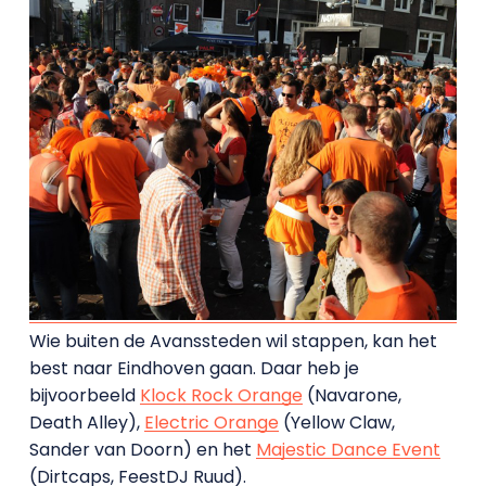
Wie buiten de Avanssteden wil stappen, kan het
best naar Eindhoven gaan. Daar heb je
bijvoorbeeld
Klock Rock Orange
(Navarone,
Death Alley),
Electric Orange
(Yellow Claw,
Sander van Doorn) en het
Majestic Dance Event
(Dirtcaps, FeestDJ Ruud).