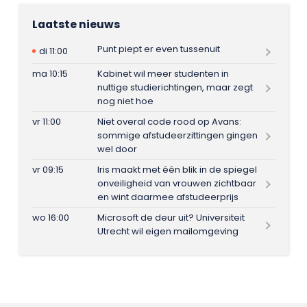
Laatste nieuws
Punt piept er even tussenuit
di 11:00
ma 10:15
Kabinet wil meer studenten in
nuttige studierichtingen, maar zegt
nog niet hoe
vr 11:00
Niet overal code rood op Avans:
sommige afstudeerzittingen gingen
wel door
vr 09:15
Iris maakt met één blik in de spiegel
onveiligheid van vrouwen zichtbaar
en wint daarmee afstudeerprijs
wo 16:00
Microsoft de deur uit? Universiteit
Utrecht wil eigen mailomgeving