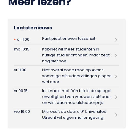
Meer lezen?
Laatste nieuws
Punt piept er even tussenuit
di 11:00
ma 10:15
Kabinet wil meer studenten in
nuttige studierichtingen, maar zegt
nog niet hoe
vr 11:00
Niet overal code rood op Avans:
sommige afstudeerzittingen gingen
wel door
vr 09:15
Iris maakt met één blik in de spiegel
onveiligheid van vrouwen zichtbaar
en wint daarmee afstudeerprijs
wo 16:00
Microsoft de deur uit? Universiteit
Utrecht wil eigen mailomgeving