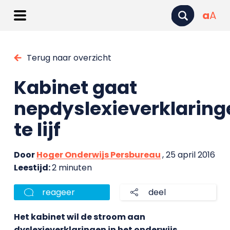
a
A
Terug naar overzicht
Kabinet gaat
nepdyslexieverklaring
te lijf
Door
Hoger Onderwijs Persbureau
, 25 april 2016
Leestijd:
2 minuten
reageer
deel
Het kabinet wil de stroom aan
dyslexieverklaringen in het onderwijs