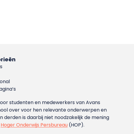
rieën
s
ional
gina’s
g voor studenten en medewerkers van Avans
ool over voor hen relevante onderwerpen en
derden is daarbij niet noodzakelijk de mening
t
Hoger Onderwijs Persbureau
(HOP).