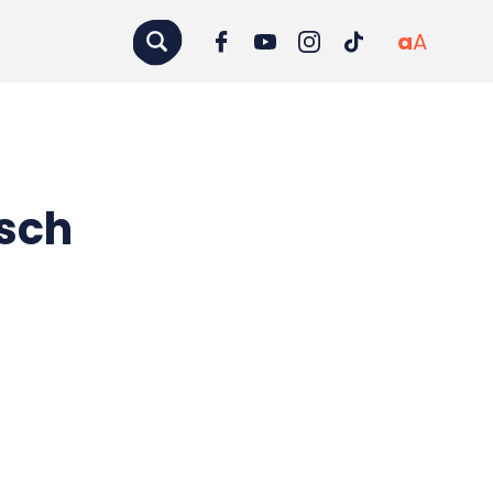
a
A
osch