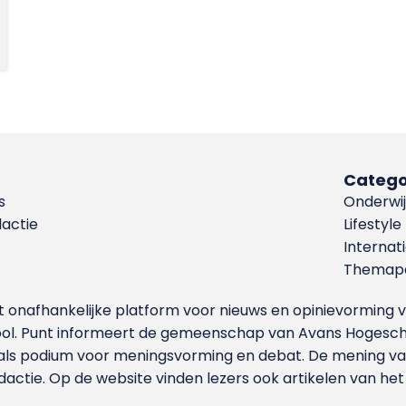
Catego
s
Onderwij
dactie
Lifestyle
Internat
Themapa
et onafhankelijke platform voor nieuws en opinievormin
ool. Punt informeert de gemeenschap van Avans Hogesch
als podium voor meningsvorming en debat. De mening van 
dactie. Op de website vinden lezers ook artikelen van he