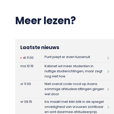
Meer lezen?
Laatste nieuws
Punt piept er even tussenuit
di 11:00
ma 10:15
Kabinet wil meer studenten in
nuttige studierichtingen, maar zegt
nog niet hoe
vr 11:00
Niet overal code rood op Avans:
sommige afstudeerzittingen gingen
wel door
vr 09:15
Iris maakt met één blik in de spiegel
onveiligheid van vrouwen zichtbaar
en wint daarmee afstudeerprijs