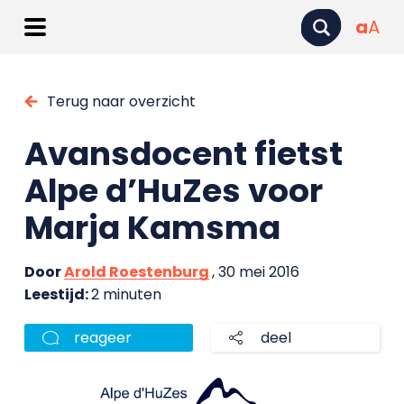
a
A
Terug naar overzicht
Avansdocent fietst
Alpe d’HuZes voor
Marja Kamsma
Door
Arold Roestenburg
, 30 mei 2016
Leestijd:
2 minuten
reageer
deel