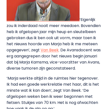
‘Eigenlijk
zou ik inderdaad nooit meer meedoen. Bovendien
heb ik afgelopen jaar mijn heup en sleutelbeen
gebroken dus ik ben ook uit vorm, maar toen ik
het nieuws hoorde van Marja heb ik me meteen
opgegeven’, zegt
Van Beek
. De Avansdocent was
erg aangegrepen door het nieuws begin januari
dat bij Marja Kamsma, vice-voorzitter van Avans,
diverse tumoren zijn geconstateerd.
‘Marja werkte altijd in de ruimtes hier tegenover.
Ik had een goede werkrelatie met haar, dit is het
minste wat ik kan doen’, zegt Van Beek. ‘De
afgelopen weken ben ik weer begonnen met
fietsen. Stukjes van 70 km. Het is nog afwachten
hoe vaak ik de alp op ga.’