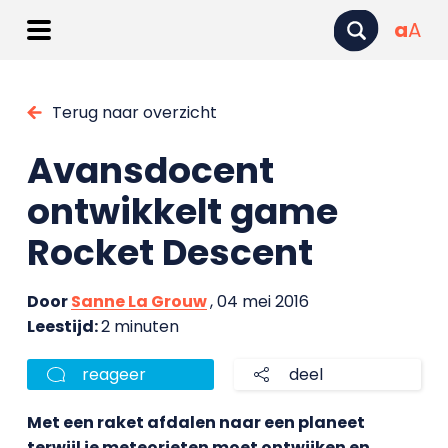
a
A
Terug naar overzicht
Avansdocent
ontwikkelt game
Rocket Descent
Door
Sanne La Grouw
, 04 mei 2016
Leestijd:
2 minuten
reageer
deel
Met een raket afdalen naar een planeet
terwijl je meteorieten moet ontwijken en