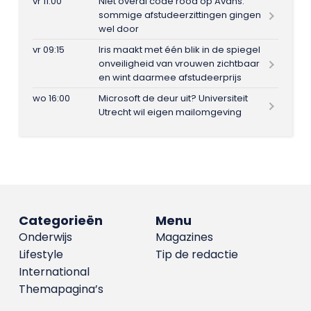
vr 11:00
Niet overal code rood op Avans:
sommige afstudeerzittingen gingen
wel door
vr 09:15
Iris maakt met één blik in de spiegel
onveiligheid van vrouwen zichtbaar
en wint daarmee afstudeerprijs
wo 16:00
Microsoft de deur uit? Universiteit
Utrecht wil eigen mailomgeving
Categorieën
Menu
Onderwijs
Magazines
Lifestyle
Tip de redactie
International
Themapagina’s