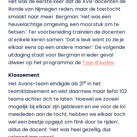
Het was de eerste keer dat de AVB-docenten de
Ronde van Nijmegen reden, maar de toertocht
smaakt naar meer. Bergman: ‘Het was een
heuvelachtige omgeving, een mooi stuk om te
fietsen.’ Ter voorbereiding trainden de docenten
al enkele keren samen. ‘Dat is leuk want zo zie je
elkaar eens op een andere manier.’ De volgende
uitdaging staat voor Bergman in ieder geval
alweer op het programma: de
Tour d’Avans
.
Klassement
e
Het Avans-team eindigde als 21
in het
teamklassement en wist daarmee maar liefst 102
teams achter zich te laten. ‘Hoewel we zoveel
mogelijk bij elkaar zijn gebleven en we voor de lol
meededen aan de tocht, hebben we elkaar toch
wel een beetje opgejut om flink door te rijden’,
aldus de docent. ‘Het was heel gezellig, dus