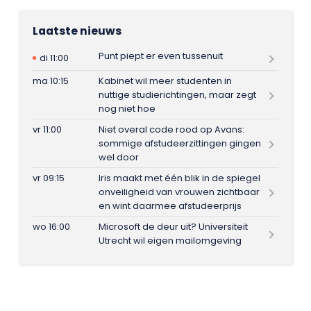
Laatste nieuws
Punt piept er even tussenuit
di 11:00
ma 10:15
Kabinet wil meer studenten in
nuttige studierichtingen, maar zegt
nog niet hoe
vr 11:00
Niet overal code rood op Avans:
sommige afstudeerzittingen gingen
wel door
vr 09:15
Iris maakt met één blik in de spiegel
onveiligheid van vrouwen zichtbaar
en wint daarmee afstudeerprijs
wo 16:00
Microsoft de deur uit? Universiteit
Utrecht wil eigen mailomgeving