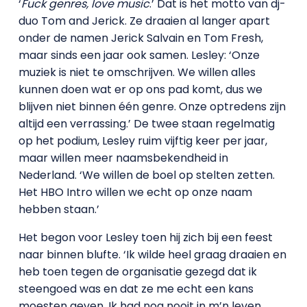
‘
Fuck genres, love music
.’ Dat is het motto van dj-
duo Tom and Jerick. Ze draaien al langer apart
onder de namen Jerick Salvain en Tom Fresh,
maar sinds een jaar ook samen. Lesley: ‘Onze
muziek is niet te omschrijven. We willen alles
kunnen doen wat er op ons pad komt, dus we
blijven niet binnen één genre. Onze optredens zijn
altijd een verrassing.’ De twee staan regelmatig
op het podium, Lesley ruim vijftig keer per jaar,
maar willen meer naamsbekendheid in
Nederland. ‘We willen de boel op stelten zetten.
Het HBO Intro willen we echt op onze naam
hebben staan.’
Het begon voor Lesley toen hij zich bij een feest
naar binnen blufte. ‘Ik wilde heel graag draaien en
heb toen tegen de organisatie gezegd dat ik
steengoed was en dat ze me echt een kans
moesten geven. Ik had nog nooit in m’n leven