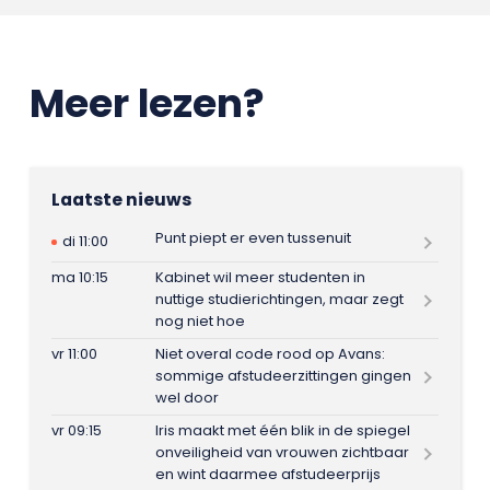
Meer lezen?
Laatste nieuws
Punt piept er even tussenuit
di 11:00
ma 10:15
Kabinet wil meer studenten in
nuttige studierichtingen, maar zegt
nog niet hoe
vr 11:00
Niet overal code rood op Avans:
sommige afstudeerzittingen gingen
wel door
vr 09:15
Iris maakt met één blik in de spiegel
onveiligheid van vrouwen zichtbaar
en wint daarmee afstudeerprijs