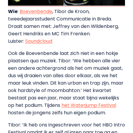
Wie
:
Boevenbende
, Tibor de Kroon,
tweedejaarsstudent Communicatie in Breda.
Draait samen met: Jeffrey van den Wildenberg,
Geert Hendriks en MC Tim Frenken.
Luister:
Soundcloud
Ook de Boevenbende laat zich niet in een hokje
plaatsen qua muziek. Tibor: ‘We hebben alle vier
een andere achtergrond als het om muziek gaat,
dus wij draaien van alles door elkaar, als we het
maar leuk vinden. Dit kan urban en trap zijn, maar
ook hardstyle of moombahton.’ Het kwartet
bestaat pas een jaar, maar staat bijna wekelijks
op het podium. Tijdens
het Waterjump Festival
hosten de jongens zelfs hun eigen podium.
Tibor: ‘Ik heb ons ingeschreven voor het HBO Intro
Festival omdat ik er zelf al jaren naar toe ga en