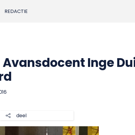
REDACTIE
er Avansdocent Inge Du
rd
016
deel