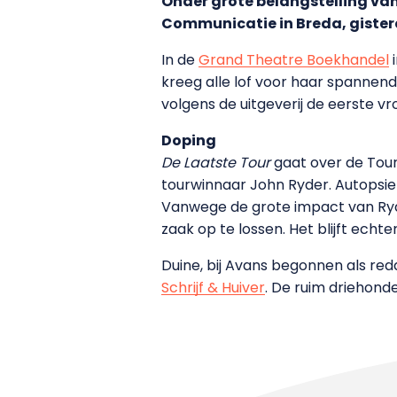
Onder grote belangstelling van 
Communicatie in Breda, gister
In de
Grand Theatre Boekhandel
i
kreeg alle lof voor haar spannende
volgens de uitgeverij de eerste vr
Doping
De Laatste Tour
gaat over de Tour
tourwinnaar John Ryder. Autopsie w
Vanwege de grote impact van Ryde
zaak op te lossen. Het blijft echter
Duine, bij Avans begonnen als re
Schrijf & Huiver
. De ruim driehonde