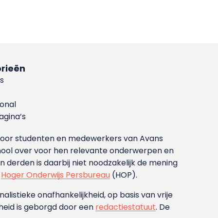
rieën
s
ional
gina’s
g voor studenten en medewerkers van Avans
ool over voor hen relevante onderwerpen en
derden is daarbij niet noodzakelijk de mening
t
Hoger Onderwijs Persbureau
(HOP).
nalistieke onafhankelijkheid, op basis van vrije
heid is geborgd door een
redactiestatuut
. De