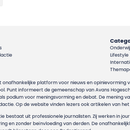
Catego
s
Onderwij
dactie
Lifestyle
Internat
Themapa
et onafhankelijke platform voor nieuws en opinievormin
ool. Punt informeert de gemeenschap van Avans Hogesch
als podium voor meningsvorming en debat. De mening van 
dactie. Op de website vinden lezers ook artikelen van he
e bestaat uit professionele journalisten. Zij werken in jour
ing en zonder beïnvloeding van derden. De onafhankelijk