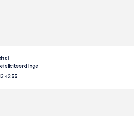
chel
efeliciteerd Inge!
13:42:55