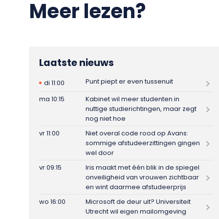
Meer lezen?
Laatste nieuws
Punt piept er even tussenuit
di 11:00
ma 10:15
Kabinet wil meer studenten in
nuttige studierichtingen, maar zegt
nog niet hoe
vr 11:00
Niet overal code rood op Avans:
sommige afstudeerzittingen gingen
wel door
vr 09:15
Iris maakt met één blik in de spiegel
onveiligheid van vrouwen zichtbaar
en wint daarmee afstudeerprijs
wo 16:00
Microsoft de deur uit? Universiteit
Utrecht wil eigen mailomgeving