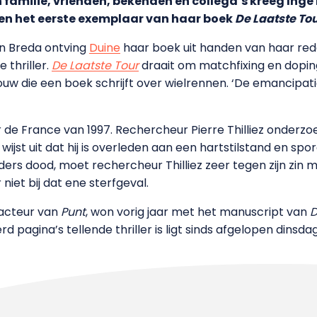
familie, vrienden, bekenden en collega’s kreeg Inge 
en het eerste exemplaar van haar boek
De Laatste To
n Breda ontving
Duine
haar boek uit handen van haar redac
 thriller.
De Laatste Tour
draait om matchfixing en doping
ouw die een boek schrijft over wielrennen. ‘De emancipatie 
 de France van 1997. Rechercheur Pierre Thilliez onderz
ijst uit dat hij is overleden aan een hartstilstand en spor
rs dood, moet rechercheur Thilliez zeer tegen zijn zin
 niet bij dat ene sterfgeval.
dacteur van
Punt
, won vorig jaar met het manuscript van
D
rd pagina’s tellende thriller is ligt sinds afgelopen dinsd