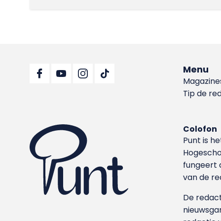
Menu
Magazine
Tip de re
Colofon
Punt is h
Hoge­sch
fungeert 
van de re
De redacti
nieuwsgar