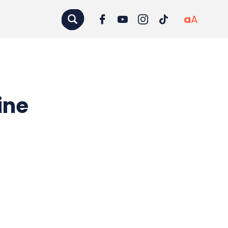
a
A
ine