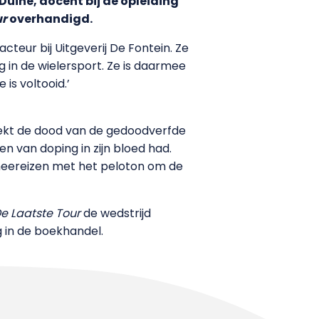
Duine, docent bij de opleiding
ur
overhandigd.
teur bij Uitgeverij De Fontein. Ze
 in de wielersport. Ze is daarmee
is voltooid.’
oekt de dood van de gedoodverfde
en van doping in zijn bloed had.
 meereizen met het peloton om de
e Laatste Tour
de wedstrijd
ag in de boekhandel.