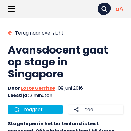
a
A
Terug naar overzicht
Avansdocent gaat
op stage in
Singapore
Door
Lotte Gerritse
, 09 juni 2016
Leestijd:
2 minuten
reageer
deel
Stage lopen in het buitenland is best
spannend. Oók als je docent bent bij Avans.