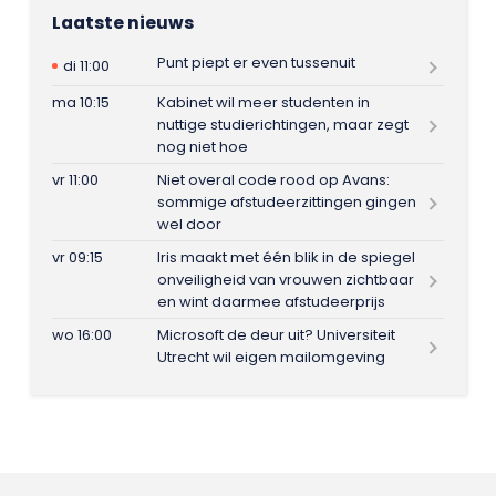
Laatste nieuws
Punt piept er even tussenuit
di 11:00
ma 10:15
Kabinet wil meer studenten in
nuttige studierichtingen, maar zegt
nog niet hoe
vr 11:00
Niet overal code rood op Avans:
sommige afstudeerzittingen gingen
wel door
vr 09:15
Iris maakt met één blik in de spiegel
onveiligheid van vrouwen zichtbaar
en wint daarmee afstudeerprijs
wo 16:00
Microsoft de deur uit? Universiteit
Utrecht wil eigen mailomgeving