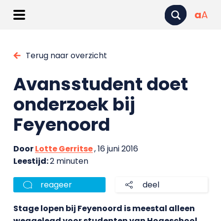
a
A
Terug naar overzicht
Avansstudent doet
onderzoek bij
Feyenoord
Door
Lotte Gerritse
, 16 juni 2016
Leestijd:
2 minuten
reageer
deel
Stage lopen bij Feyenoord is meestal alleen
weggelegd voor studenten van Hogeschool