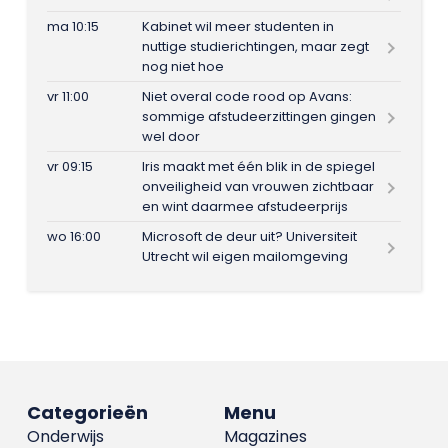
ma 10:15
Kabinet wil meer studenten in
nuttige studierichtingen, maar zegt
nog niet hoe
vr 11:00
Niet overal code rood op Avans:
sommige afstudeerzittingen gingen
wel door
vr 09:15
Iris maakt met één blik in de spiegel
onveiligheid van vrouwen zichtbaar
en wint daarmee afstudeerprijs
wo 16:00
Microsoft de deur uit? Universiteit
Utrecht wil eigen mailomgeving
Categorieën
Menu
Onderwijs
Magazines