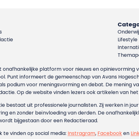
Catego
s
Onderwij
dactie
Lifestyle
Internat
Themapa
et onafhankelijke platform voor nieuws en opinievormin
ool. Punt informeert de gemeenschap van Avans Hogesch
als podium voor meningsvorming en debat. De mening van 
dactie. Op de website vinden lezers ook artikelen van he
e bestaat uit professionele journalisten. Zij werken in jour
ing en zonder beïnvloeding van derden. De onafhankelijk
wordt bijgestaan door een Redactieraad.
ok te vinden op social media:
Instragram
,
Facebook
en
Lin