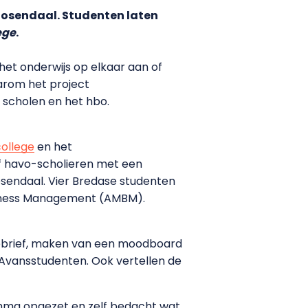
oosendaal. Studenten laten
ege
.
 het onderwijs op elkaar aan of
aarom het project
scholen en het hbo.
ollege
en het
f havo-scholieren met een
sendaal. Vier Bredase studenten
siness Management (AMBM).
atiebrief, maken van een moodboard
Avansstudenten. Ook vertellen de
mma opgezet en zelf bedacht wat