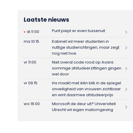
Laatste nieuws
Punt piept er even tussenuit
di 11:00
ma 10:15
Kabinet wil meer studenten in
nuttige studierichtingen, maar zegt
nog niet hoe
vr 11:00
Niet overal code rood op Avans:
sommige afstudeerzittingen gingen
wel door
vr 09:15
Iris maakt met één blik in de spiegel
onveiligheid van vrouwen zichtbaar
en wint daarmee afstudeerprijs
wo 16:00
Microsoft de deur uit? Universiteit
Utrecht wil eigen mailomgeving