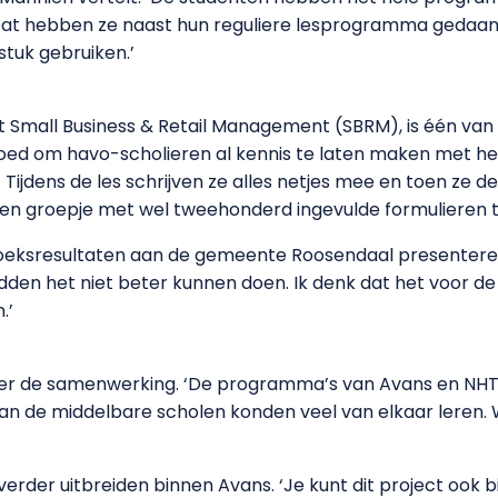
 Dat hebben ze naast hun reguliere lesprogramma gedaan
stuk gebruiken.’
 Small Business & Retail Management (SBRM), is één van
 is goed om havo-scholieren al kennis te laten maken met h
 Tijdens de les schrijven ze alles netjes mee en toen ze 
n groepje met wel tweehonderd ingevulde formulieren ter
eksresultaten aan de gemeente Roosendaal presenteren. 
dden het niet beter kunnen doen. Ik denk dat het voor de 
.’
ver de samenwerking. ‘De programma’s van Avans en NHTV
van de middelbare scholen konden veel van elkaar leren
erder uitbreiden binnen Avans. ‘Je kunt dit project ook