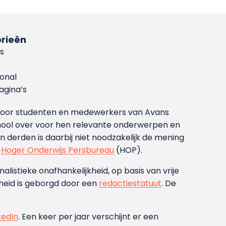
rieën
s
ional
gina’s
g voor studenten en medewerkers van Avans
ool over voor hen relevante onderwerpen en
derden is daarbij niet noodzakelijk de mening
t
Hoger Onderwijs Persbureau
(HOP).
nalistieke onafhankelijkheid, op basis van vrije
heid is geborgd door een
redactiestatuut
. De
kedIn
. Een keer per jaar verschijnt er een