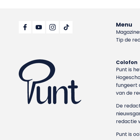
Menu
Magazine
Tip de re
Colofon
Punt is h
Hoge­sch
fungeert 
van de re
De redacti
nieuwsgar
redactie 
Punt is o