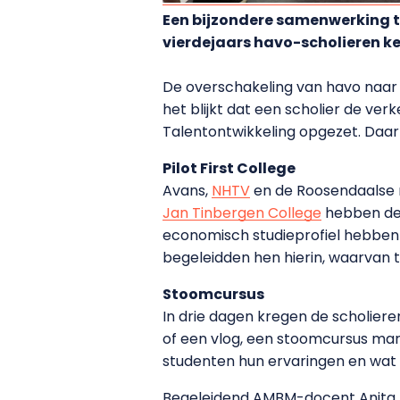
Een bijzondere samenwerking t
vierdejaars havo-scholieren ke
De overschakeling van havo naar hb
het blijkt dat een scholier de ve
Talentontwikkeling opgezet. Daa
Pilot First College
Avans,
NHTV
en de Roosendaalse 
Jan Tinbergen College
hebben de 
economisch studieprofiel hebben 
begeleidden hen hierin, waarvan
Stoomcursus
In drie dagen kregen de scholiere
of een vlog, een stoomcursus ma
studenten hun ervaringen en wat d
Begeleidend AMBM-docent Anita M