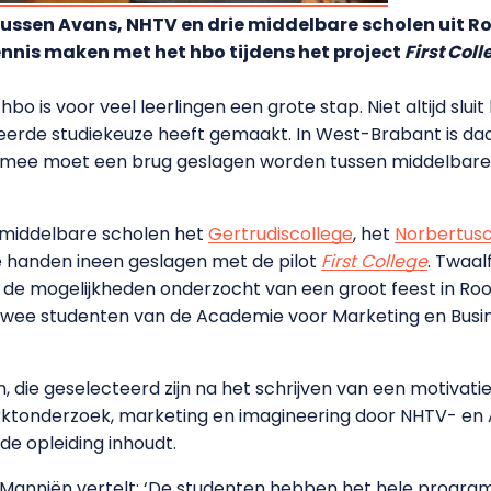
ussen Avans, NHTV en drie middelbare scholen uit R
nnis maken met het hbo tijdens het project
First Coll
o is voor veel leerlingen een grote stap. Niet altijd sluit
rkeerde studiekeuze heeft gemaakt. In West-Brabant is d
rmee moet een brug geslagen worden tussen middelbare 
middelbare scholen het
Gertrudiscollege
, het
Norbertusc
handen ineen geslagen met de pilot
First College
. Twaal
de mogelijkheden onderzocht van een groot feest in Roo
 twee studenten van de Academie voor Marketing en Bu
n, die geselecteerd zijn na het schrijven van een motiv
rktonderzoek, marketing en imagineering door NHTV- en 
e opleiding inhoudt.
anniën vertelt: ‘De studenten hebben het hele progra