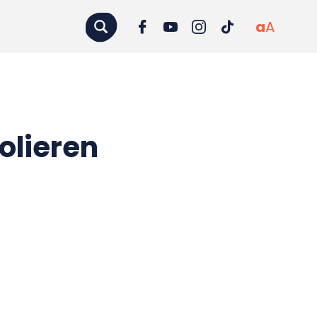
a
A
olieren