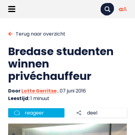
a
A
Terug naar overzicht
Bredase studenten
winnen
privéchauffeur
Door
Lotte Gerritse
, 07 juni 2016
Leestijd:
1 minuut
reageer
deel