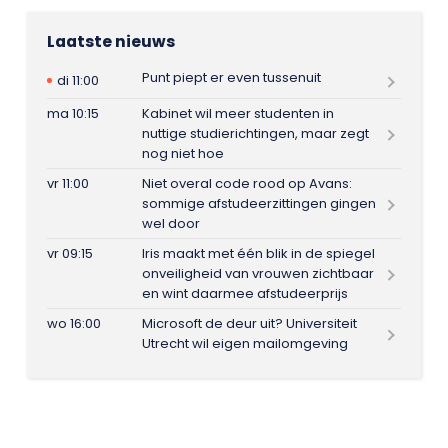
Laatste nieuws
Punt piept er even tussenuit
di 11:00
ma 10:15
Kabinet wil meer studenten in
nuttige studierichtingen, maar zegt
nog niet hoe
vr 11:00
Niet overal code rood op Avans:
sommige afstudeerzittingen gingen
wel door
vr 09:15
Iris maakt met één blik in de spiegel
onveiligheid van vrouwen zichtbaar
en wint daarmee afstudeerprijs
wo 16:00
Microsoft de deur uit? Universiteit
Utrecht wil eigen mailomgeving