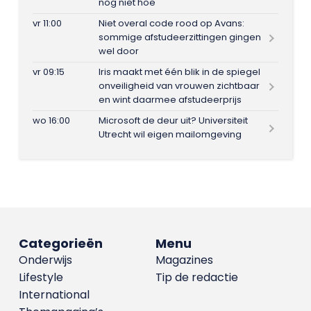
nog niet hoe
vr 11:00
Niet overal code rood op Avans:
sommige afstudeerzittingen gingen
wel door
vr 09:15
Iris maakt met één blik in de spiegel
onveiligheid van vrouwen zichtbaar
en wint daarmee afstudeerprijs
wo 16:00
Microsoft de deur uit? Universiteit
Utrecht wil eigen mailomgeving
Categorieën
Menu
Onderwijs
Magazines
Lifestyle
Tip de redactie
International