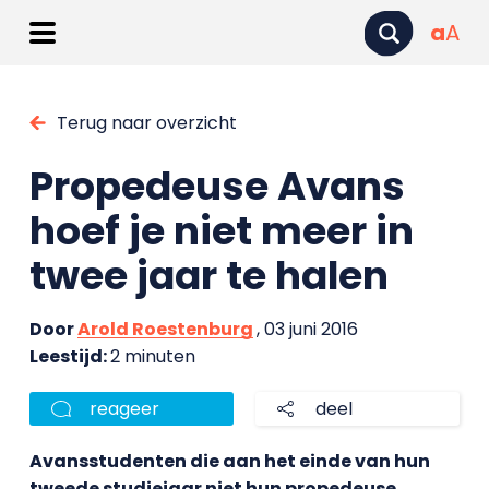
a
A
Terug naar overzicht
Propedeuse Avans
hoef je niet meer in
twee jaar te halen
Door
Arold Roestenburg
, 03 juni 2016
Leestijd:
2 minuten
reageer
deel
Avansstudenten die aan het einde van hun
tweede studiejaar niet hun propedeuse