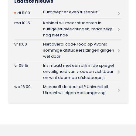
Laatste nieuws
Punt piept er even tussenuit
di 11:00
ma 10:15
Kabinet wil meer studenten in
nuttige studierichtingen, maar zegt
nog niet hoe
vr 11:00
Niet overal code rood op Avans:
sommige afstudeerzittingen gingen
wel door
vr 09:15
Iris maakt met één blik in de spiegel
onveiligheid van vrouwen zichtbaar
en wint daarmee afstudeerprijs
wo 16:00
Microsoft de deur uit? Universiteit
Utrecht wil eigen mailomgeving