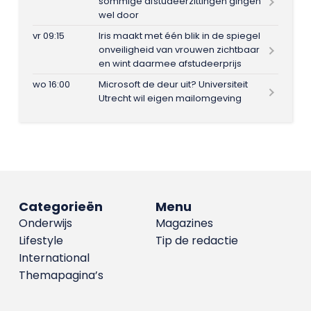
sommige afstudeerzittingen gingen
wel door
vr 09:15
Iris maakt met één blik in de spiegel
onveiligheid van vrouwen zichtbaar
en wint daarmee afstudeerprijs
wo 16:00
Microsoft de deur uit? Universiteit
Utrecht wil eigen mailomgeving
Categorieën
Menu
Onderwijs
Magazines
Lifestyle
Tip de redactie
International
Themapagina’s