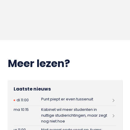
Meer lezen?
Laatste nieuws
Punt piept er even tussenuit
di 11:00
ma 10:15
Kabinet wil meer studenten in
nuttige studierichtingen, maar zegt
nog niet hoe
vr 11:00
Niet overal code rood op Avans: