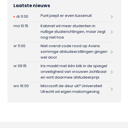
Laatste nieuws
Punt piept er even tussenuit
di 11:00
ma 10:15
Kabinet wil meer studenten in
nuttige studierichtingen, maar zegt
nog niet hoe
vr 11:00
Niet overal code rood op Avans:
sommige afstudeerzittingen gingen
wel door
vr 09:15
Iris maakt met één blik in de spiegel
onveiligheid van vrouwen zichtbaar
en wint daarmee afstudeerprijs
wo 16:00
Microsoft de deur uit? Universiteit
Utrecht wil eigen mailomgeving