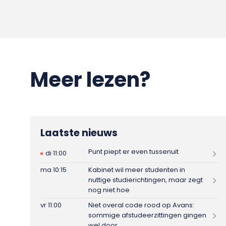
Meer lezen?
Laatste nieuws
Punt piept er even tussenuit
di 11:00
ma 10:15
Kabinet wil meer studenten in
nuttige studierichtingen, maar zegt
nog niet hoe
vr 11:00
Niet overal code rood op Avans:
sommige afstudeerzittingen gingen
wel door