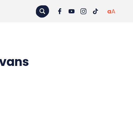
a
A
Avans