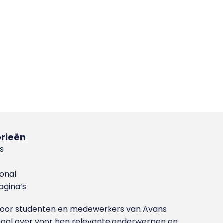
rieën
s
ional
gina’s
g voor studenten en medewerkers van Avans
ool over voor hen relevante onderwerpen en