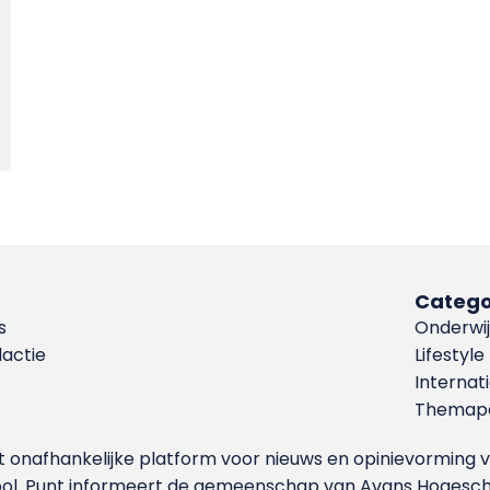
Catego
s
Onderwij
dactie
Lifestyle
Internat
Themapa
et onafhankelijke platform voor nieuws en opinievormin
ool. Punt informeert de gemeenschap van Avans Hogesch