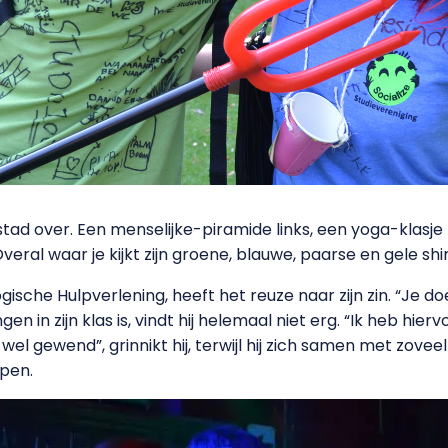
d over. Een menselijke-piramide links, een yoga-klasje
ral waar je kijkt zijn groene, blauwe, paarse en gele shirt
ische Hulpverlening, heeft het reuze naar zijn zin. “Je do
ngen in zijn klas is, vindt hij helemaal niet erg. “Ik heb hier
el gewend”, grinnikt hij, terwijl hij zich samen met zovee
pen.