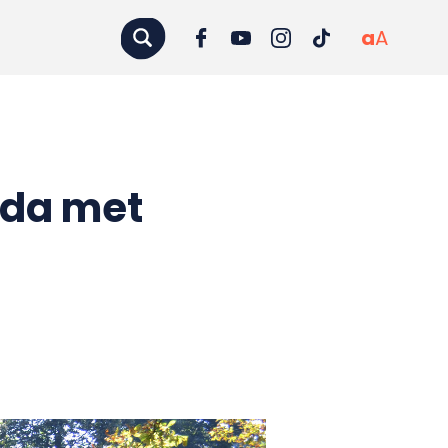
a
A
eda met