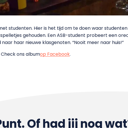
t studenten. Hier is het tijd om te doen waar studenten
kspelletjes gehouden. Een ASB-student probeert een ore
nd naar haar nieuwe klasgenoten. “Nooit meer naar huis!”
s? Check ons album
op Facebook
.
Punt. Of had jij nog wat