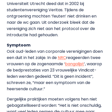
Universiteit Utrecht deed dat in 2002 bij
studentenvereniging Veritas. Tijdens de
ontgroening mochten ‘feuten’ niet drinken en
naar de wc gaan. Uit onderzoek bleek dat de
vereniging zich niet aan het protocol over de
introductie had gehouden.
Symptoom
Ook oud-leden van corporale verenigingen doen
een duit in het zakje. In de
NRC
reageerden twee
vrouwen op de zogenaamde ‘
bangalijst
’, waarop
de bedprestaties van 23 vrouwelijke Vindicat-
leden werden gedeeld. “Dit is geen incident”,
schreven ze, “maar een symptoom van de
heersende cultuur.”
Dergelijke praktijken moeten volgens hen niet
gebagatelliseerd worden: “Het is niet onschuldig,
want veel leden nemen die cultuur mee naar