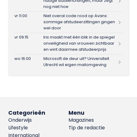
nuttige studierichtingen, maar zegt
nog niet hoe
vr 11:00
Niet overal code rood op Avans:
sommige afstudeerzittingen gingen
wel door
vr 09:15
Iris maakt met één blik in de spiegel
onveiligheid van vrouwen zichtbaar
en wint daarmee afstudeerprijs
wo 16:00
Microsoft de deur uit? Universiteit
Utrecht wil eigen mailomgeving
Categorieën
Menu
Onderwijs
Magazines
Lifestyle
Tip de redactie
International