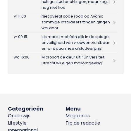
nuttige studierichtingen, maar zegt
nog niet hoe
vr 11:00
Niet overal code rood op Avans:
sommige afstudeerzittingen gingen
wel door
vr 09:15
Iris maakt met één blik in de spiegel
onveiligheid van vrouwen zichtbaar
en wint daarmee afstudeerprijs
wo 16:00
Microsoft de deur uit? Universiteit
Utrecht wil eigen mailomgeving
Categorieën
Menu
Onderwijs
Magazines
Lifestyle
Tip de redactie
International