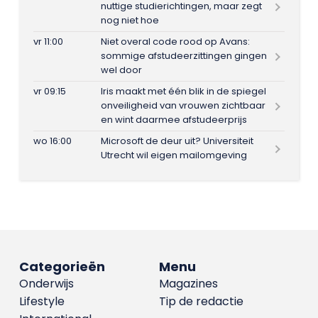
nuttige studierichtingen, maar zegt
nog niet hoe
vr 11:00
Niet overal code rood op Avans:
sommige afstudeerzittingen gingen
wel door
vr 09:15
Iris maakt met één blik in de spiegel
onveiligheid van vrouwen zichtbaar
en wint daarmee afstudeerprijs
wo 16:00
Microsoft de deur uit? Universiteit
Utrecht wil eigen mailomgeving
Categorieën
Menu
Onderwijs
Magazines
Lifestyle
Tip de redactie