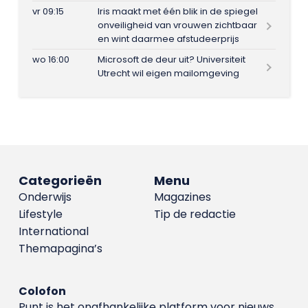
vr 09:15
Iris maakt met één blik in de spiegel
onveiligheid van vrouwen zichtbaar
en wint daarmee afstudeerprijs
wo 16:00
Microsoft de deur uit? Universiteit
Utrecht wil eigen mailomgeving
Categorieën
Menu
Onderwijs
Magazines
Lifestyle
Tip de redactie
International
Themapagina’s
Colofon
Punt is het onafhankelijke platform voor nieuws