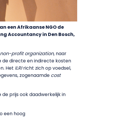
van een Afrikaanse NGO de
ing Accountancy in Den Bosch,
 non-profit organization,
naar
 de directe en indirecte kosten
en. Het
ILRI
richt zich op voedsel,
e gegevens, zogenaamde
cost
e prijs ook daadwerkelijk in
zo een hoog