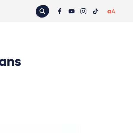
a
A
vans