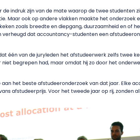
r de indruk zijn van de mate waarop de twee studenten zi
e. Maar ook op andere vlakken maakte het onderzoek een
eken zoals breedte en diepgang, duurzaamheid en of he
 zijn verheugd dat accountancy-studenten een afstudeer
toe dat één van de juryleden het afstudeerwerk zelfs twee k
r niet begrepen had, maar omdat hij zo door het onderw
oe aan het beste afstudeeronderzoek van dat jaar. Elke ac
ans afstudeerprijs. Voor het tweede jaar op rij, zonden