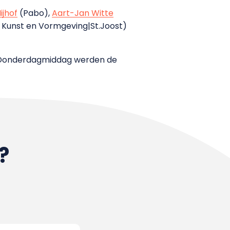
ijhof
(Pabo),
Aart-Jan Witte
 Kunst en Vormgeving|St.Joost)
. Donderdagmiddag werden de
?