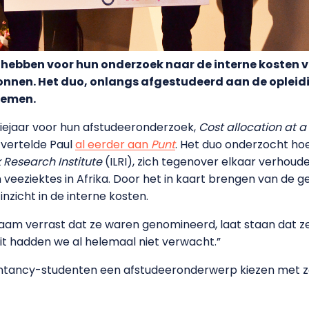
j hebben voor hun onderzoek naar de interne kosten 
onnen. Het duo, onlangs afgestudeerd aan de opleid
nemen.
udiejaar voor hun afstudeeronderzoek,
Cost allocation at a
 vertelde Paul
al eerder aan
Punt
. Het duo onderzocht hoe
k Research Institute
(ILRI), zich tegenover elkaar verhoud
veeziektes in Afrika. Door het in kaart brengen van d
inzicht in de interne kosten.
 verrast dat ze waren genomineerd, laat staan dat ze d
t hadden we al helemaal niet verwacht.”
untancy-studenten een afstudeeronderwerp kiezen met 