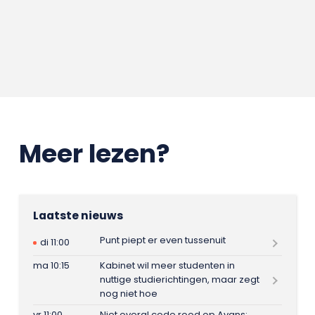
Meer lezen?
Laatste nieuws
Punt piept er even tussenuit
di 11:00
ma 10:15
Kabinet wil meer studenten in
nuttige studierichtingen, maar zegt
nog niet hoe
vr 11:00
Niet overal code rood op Avans: