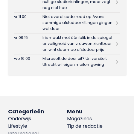
nuttige studierichtingen, maar zegt
nog niet hoe
vr 11:00
Niet overal code rood op Avans:
sommige afstudeerzittingen gingen
wel door
vr 09:15
Iris maakt met één blik in de spiegel
onveiligheid van vrouwen zichtbaar
en wint daarmee afstudeerprijs
wo 16:00
Microsoft de deur uit? Universiteit
Utrecht wil eigen mailomgeving
Categorieën
Menu
Onderwijs
Magazines
Lifestyle
Tip de redactie
International