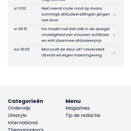
vr 11:00
Niet overal code rood op Avans:
sommige afstudeerzittingen gingen
wel door
vr 09:15
Iris maakt met één blik in de spiegel
onveiligheid van vrouwen zichtbaar
en wint daarmee afstudeerprijs
wo 16:00
Microsoft de deur uit? Universiteit
Utrecht wil eigen mailomgeving
Categorieën
Menu
Onderwijs
Magazines
Lifestyle
Tip de redactie
International
Themapagina’s