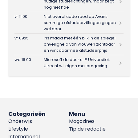
nuttige studierichtingen, maar zegt
nog niet hoe
vr 11:00
Niet overal code rood op Avans:
sommige afstudeerzittingen gingen
wel door
vr 09:15
Iris maakt met één blik in de spiegel
onveiligheid van vrouwen zichtbaar
en wint daarmee afstudeerprijs
wo 16:00
Microsoft de deur uit? Universiteit
Utrecht wil eigen mailomgeving
Categorieën
Menu
Onderwijs
Magazines
Lifestyle
Tip de redactie
International