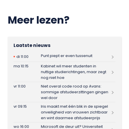
Meer lezen?
Laatste nieuws
Punt piept er even tussenuit
di 11:00
ma 10:15
Kabinet wil meer studenten in
nuttige studierichtingen, maar zegt
nog niet hoe
vr 11:00
Niet overal code rood op Avans:
sommige afstudeerzittingen gingen
wel door
vr 09:15
Iris maakt met één blik in de spiegel
onveiligheid van vrouwen zichtbaar
en wint daarmee afstudeerprijs
wo 16:00
Microsoft de deur uit? Universiteit