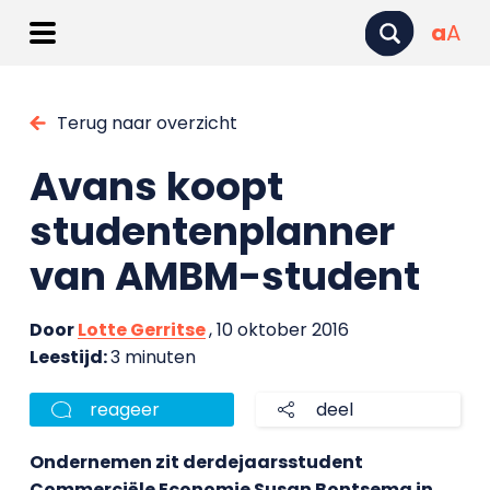
a
A
Terug naar overzicht
Avans koopt
studentenplanner
van AMBM-student
Door
Lotte Gerritse
, 10 oktober 2016
Leestijd:
3 minuten
reageer
deel
Ondernemen zit derdejaarsstudent
Commerciële Economie Susan Bontsema in