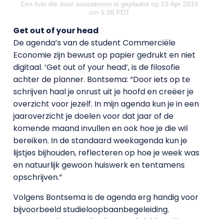
Een foto die door suusatnoon is geplaatst op 19 Apr 2016
om 5:38 PDT
Get out of your head
De agenda’s van de student Commerciële
Economie zijn bewust op papier gedrukt en niet
digitaal. ‘Get out of your head’, is de filosofie
achter de planner. Bontsema: “Door iets op te
schrijven haal je onrust uit je hoofd en creëer je
overzicht voor jezelf. In mijn agenda kun je in een
jaaroverzicht je doelen voor dat jaar of de
komende maand invullen en ook hoe je die wil
bereiken. In de standaard weekagenda kun je
lijstjes bijhouden, reflecteren op hoe je week was
en natuurlijk gewoon huiswerk en tentamens
opschrijven.”
Volgens Bontsema is de agenda erg handig voor
bijvoorbeeld studieloopbaanbegeleiding.