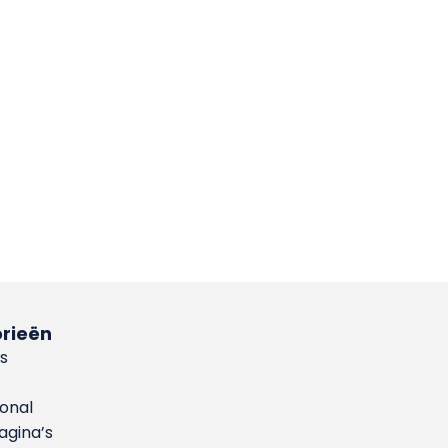
rieën
s
ional
gina’s