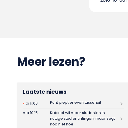
2016-10-06 1
Meer lezen?
Laatste nieuws
Punt piept er even tussenuit
di 11:00
ma 10:15
Kabinet wil meer studenten in
nuttige studierichtingen, maar zegt
nog niet hoe