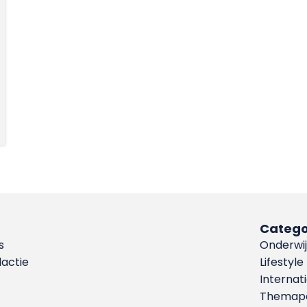
Catego
s
Onderwij
dactie
Lifestyle
Internat
Themapa