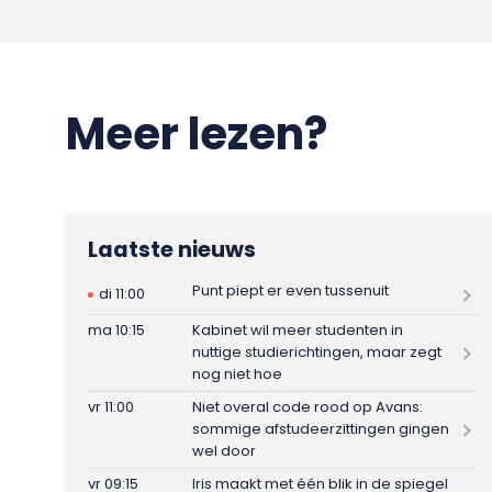
Meer lezen?
Laatste nieuws
Punt piept er even tussenuit
di 11:00
ma 10:15
Kabinet wil meer studenten in
nuttige studierichtingen, maar zegt
nog niet hoe
vr 11:00
Niet overal code rood op Avans:
sommige afstudeerzittingen gingen
wel door
vr 09:15
Iris maakt met één blik in de spiegel