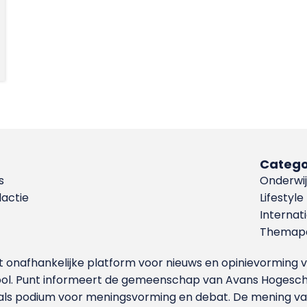
Catego
s
Onderwij
dactie
Lifestyle
Internat
Themapa
et onafhankelijke platform voor nieuws en opinievormin
ool. Punt informeert de gemeenschap van Avans Hogesch
als podium voor meningsvorming en debat. De mening van 