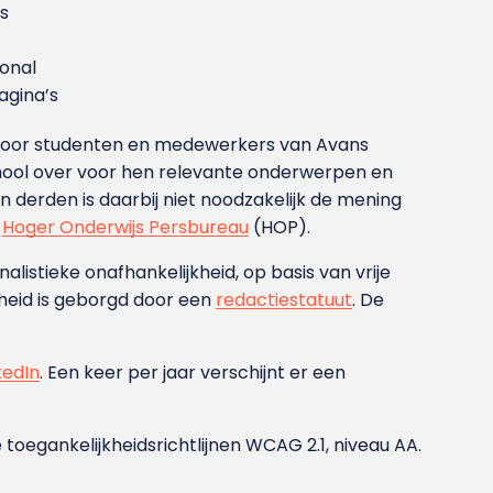
s
ional
gina’s
g voor studenten en medewerkers van Avans
ool over voor hen relevante onderwerpen en
derden is daarbij niet noodzakelijk de mening
t
Hoger Onderwijs Persbureau
(HOP).
nalistieke onafhankelijkheid, op basis van vrije
heid is geborgd door een
redactiestatuut
. De
kedIn
. Een keer per jaar verschijnt er een
 toegankelijkheidsrichtlijnen WCAG 2.1, niveau AA.