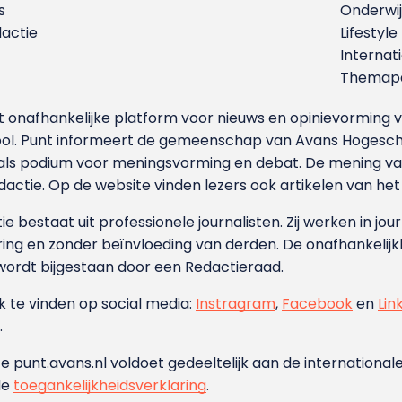
s
Onderwij
dactie
Lifestyle
Internat
Themapa
et onafhankelijke platform voor nieuws en opinievormin
ool. Punt informeert de gemeenschap van Avans Hogesch
als podium voor meningsvorming en debat. De mening van 
dactie. Op de website vinden lezers ook artikelen van he
e bestaat uit professionele journalisten. Zij werken in jour
ing en zonder beïnvloeding van derden. De onafhankelijk
wordt bijgestaan door een Redactieraad.
ok te vinden op social media:
Instragram
,
Facebook
en
Lin
.
e punt.avans.nl voldoet gedeeltelijk aan de internationale
de
toegankelijkheidsverklaring
.