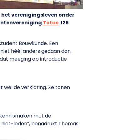
r het verenigingsleven onder
dentenvereniging
Totus
. 125
rsstudent Bouwkunde. Een
k niet héél anders gedaan dan
 dat meeging op introductie
at wel de verklaring. Ze tonen
l kennismaken met de
r niet-leden”, benadrukt Thomas.