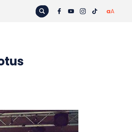
a
A
otus