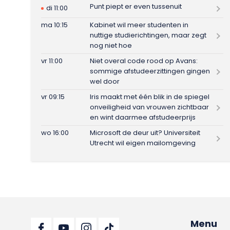
Punt piept er even tussenuit
di 11:00
ma 10:15
Kabinet wil meer studenten in
nuttige studierichtingen, maar zegt
nog niet hoe
vr 11:00
Niet overal code rood op Avans:
sommige afstudeerzittingen gingen
wel door
vr 09:15
Iris maakt met één blik in de spiegel
onveiligheid van vrouwen zichtbaar
en wint daarmee afstudeerprijs
wo 16:00
Microsoft de deur uit? Universiteit
Utrecht wil eigen mailomgeving
Menu