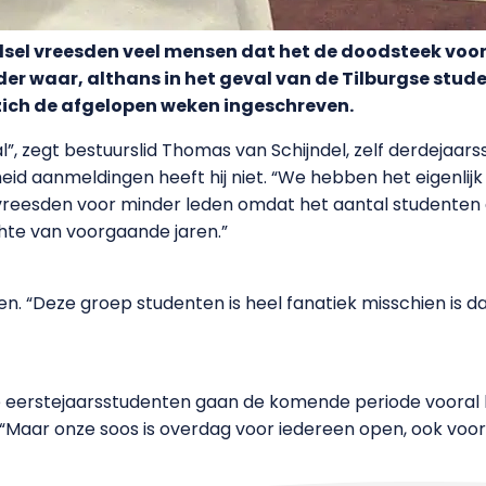
telsel vreesden veel mensen dat het de doodsteek voo
inder waar, althans in het geval van de Tilburgse stu
ich de afgelopen weken ingeschreven.
l”, zegt bestuurslid Thomas van Schijndel, zelf derdejaa
eid aanmeldingen heeft hij niet. “We hebben het eigenlij
 vreesden voor minder leden omdat het aantal studenten
hte van voorgaande jaren.”
den. “Deze groep studenten is heel fanatiek misschien is d
, de eerstejaarsstudenten gaan de komende periode voora
. “Maar onze soos is overdag voor iedereen open, ook voo