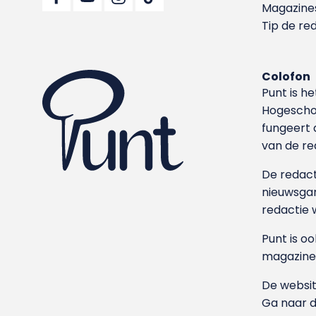
Magazine
Tip de re
Colofon
Punt is h
Hoge­sch
fungeert 
van de re
De redacti
nieuwsgar
redactie 
Punt is o
magazine
De websit
Ga naar 